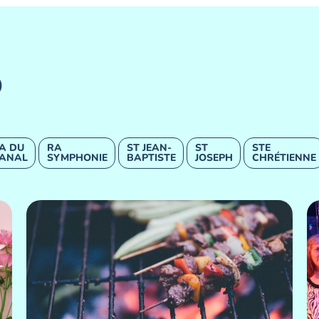
O
A DU
RA
ST JEAN-
ST
STE
ANAL
SYMPHONIE
BAPTISTE
JOSEPH
CHRÉTIENNE