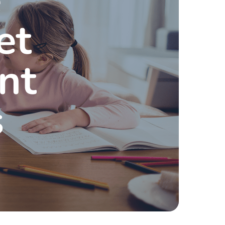
e
et
nt
s