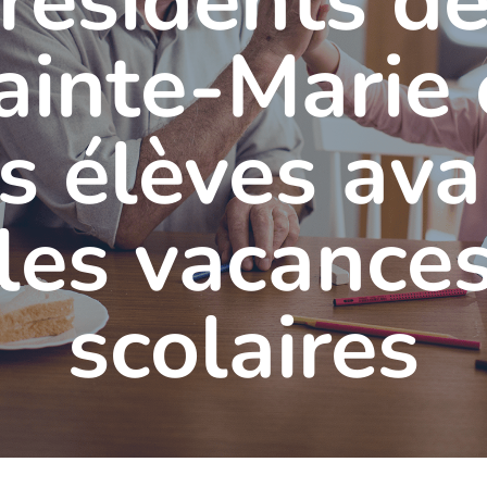
résidents d
ainte-Marie 
es élèves ava
les vacance
scolaires