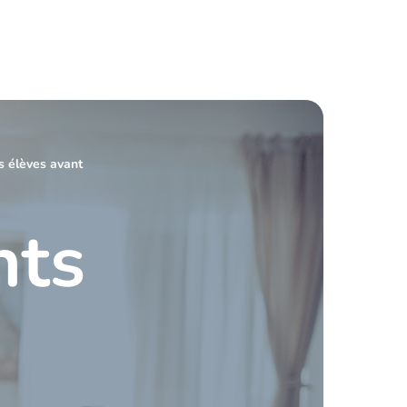
s élèves avant
nts