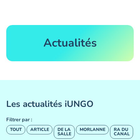
Actualités
Les actualités iUNGO
Filtrer par :
TOUT
ARTICLE
DE LA
MORLANNE
RA DU
SALLE
CANAL