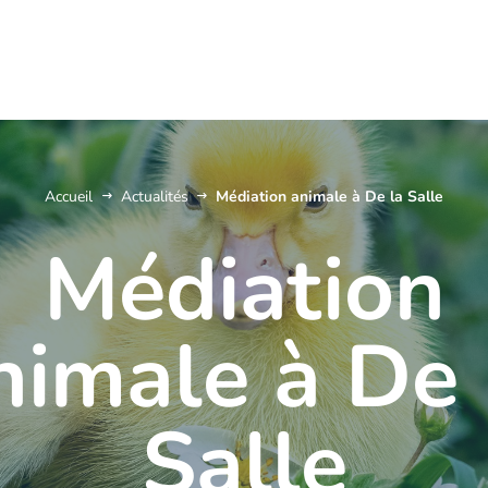
Accueil
Actualités
Médiation animale à De la Salle
Médiation
nimale à De 
Salle