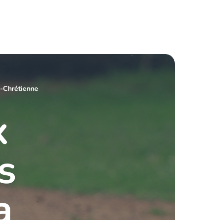
e-Chrétienne
x
s
a