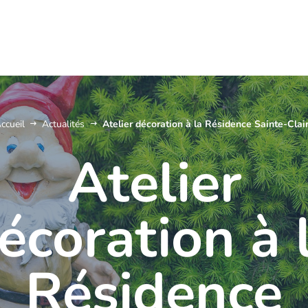
ccueil
Actualités
Atelier décoration à la Résidence Sainte-Clai
Atelier
écoration à 
Résidence