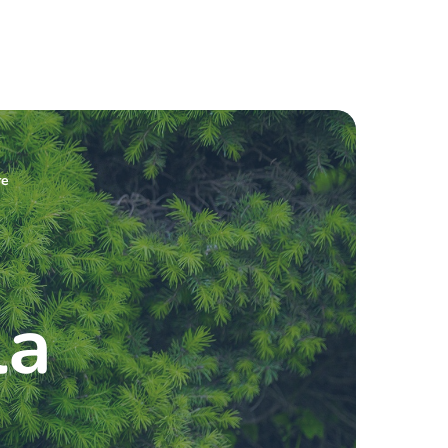
re
la