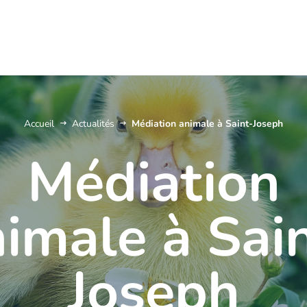
Accueil
Actualités
Médiation animale à Saint-Joseph
Médiation
imale à Sai
Joseph