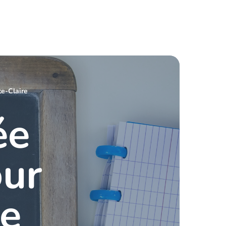
te-Claire
ée
our
de