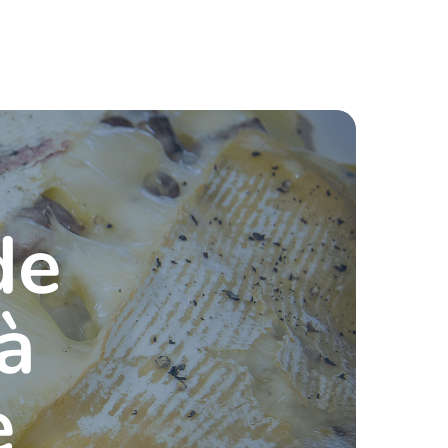
de
 à
e