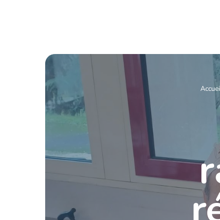
Accuei
r
r