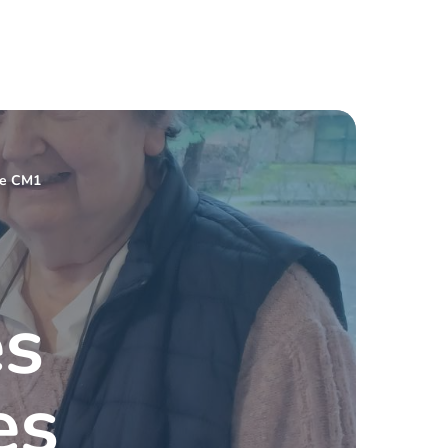
 de CM1
es
es